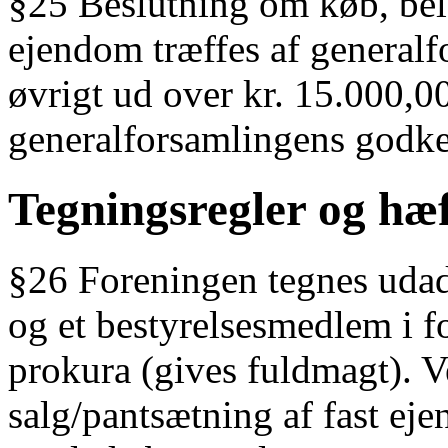
§25 Beslutning om køb, belå
ejendom træffes af generalf
øvrigt ud over kr. 15.000,
generalforsamlingens godke
Tegningsregler og hæf
§26 Foreningen tegnes udad
og et bestyrelsesmedlem i 
prokura (gives fuldmagt). V
salg/pantsætning af fast ej