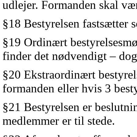
udlejer. Formanden skal væ
§18 Bestyrelsen fastsætter s
§19 Ordinært bestyrelsesmø
finder det nødvendigt – dog
§20 Ekstraordinært bestyre
formanden eller hvis 3 bes
§21 Bestyrelsen er beslutni
medlemmer er til stede.