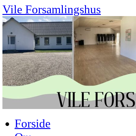
Vile Forsamlingshus
Hop
Forside
til
indhold